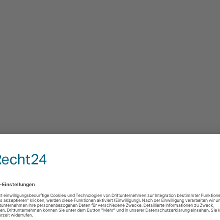
n aufeinander legen und zu einem großen Oval
ca. 1 î½ dl Creme fraiche, aber lasse einen
it dem Schinken und darauf die
and nun mit 2-3 EL Creme fraiche und klappe
e. Drücke die Teigränder mit einer Gabel gut