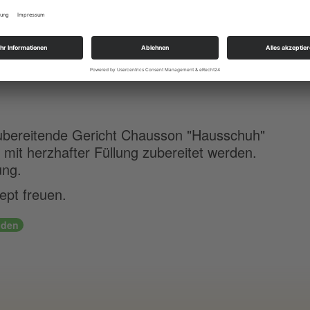
 bestreiche die Oberseite des Teiges damit.
 in der Mitte des vorgewärmten Ofens bei
zubereitende Gericht Chausson "
Hausschuh
"
mit herzhafter Füllung zubereitet werden.
ung.
ept freuen.
nden