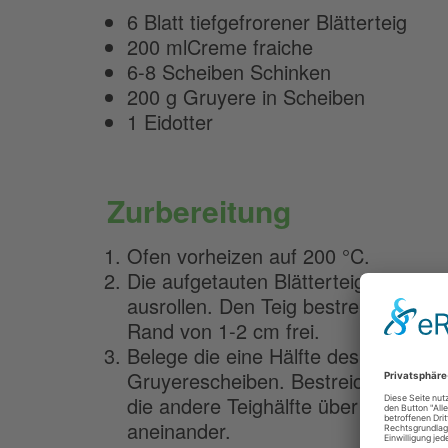
6 Blatt tiefgefrorener Blätterteig
200 mlCreme fraiche
6-8 Scheiben Schinken
200 g Gruyere in Scheiben
1 Eidotter
Zurbereitung
Ofen vorheizen auf 200 °C.
Die aufgetauten Blätterteigscheibe
ausrollen. Den Teig bestreichen mit 
Rand von 1-2 cm frei.
Belege die eine Hälfte des Teiges m
Gruyerescheiben. Bestreiche den R
die andere Teighälfte über die ander
aneinander.