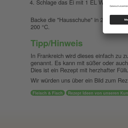
Schlage das Ei mit 1 EL Wasser und
Backe die "Hausschuhe" in 25 Minuten
200 °C.
Tipp/Hinweis
In Frankreich wird dieses einfach zu 
genannt. Es kann mit süßer oder auch 
Dies ist ein Rezept mit herzhafter Füll
Wir würden uns über ein Bild zum Rez
Fleisch & Fisch
Rezept Ideen von unseren Ku