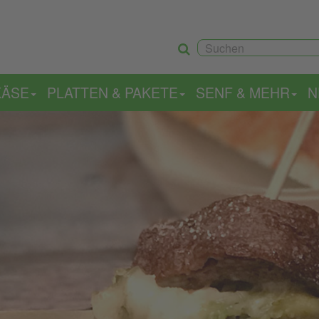
KÄSE
PLATTEN & PAKETE
SENF & MEHR
N