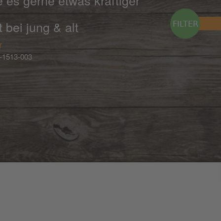
ie es gerne etwas kräftiger
t bei jung & alt
r
-1513-003