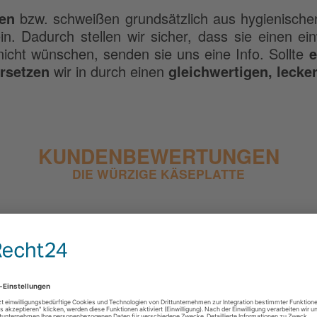
ren
bzw. schweißen grundsätzlich aus hygienisch
. Dadurch stellen wir sicher, dass sie einen e
s nicht wünschen, senden sie uns eine Info. Sollte
e
rsetzen
wir in durch einen
gleichwertigen, lecke
KUNDENBEWERTUNGEN
DIE WÜRZIGE KÄSEPLATTE
n noch keine Bewertungen abgegeben. Seien Sie de