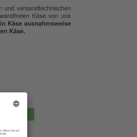
en und versandtechnischen
inwandfreien Käse von uns
in Käse ausnahmsweise
ren Käse.
r erste!!