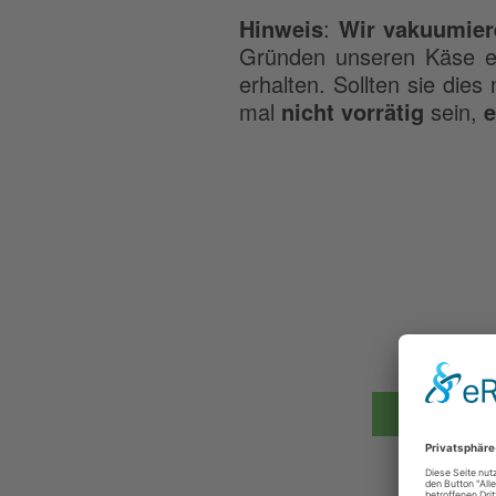
Hinweis
:
Wir vakuumie
Gründen unseren Käse ein
erhalten. Sollten sie die
mal
nicht vorrätig
sein,
e
Es wurde