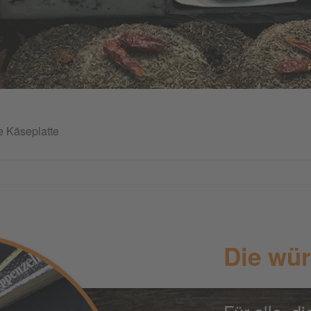
e Käseplatte
Die wür