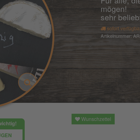
Für alle, d
mögen!
sehr belieb
sofort verfügba
Artikelnummer:
AR
Wunschzettel
wichtig!
ÜGEN