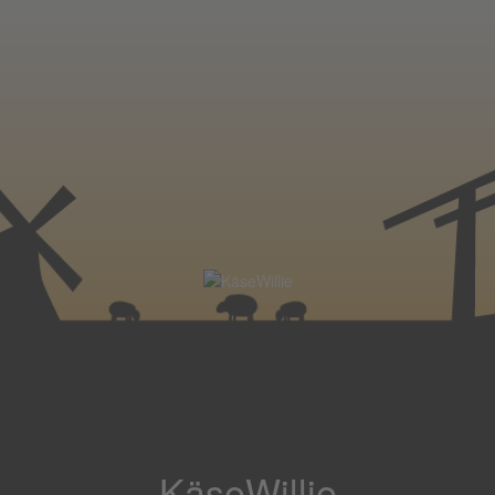
KäseWillie