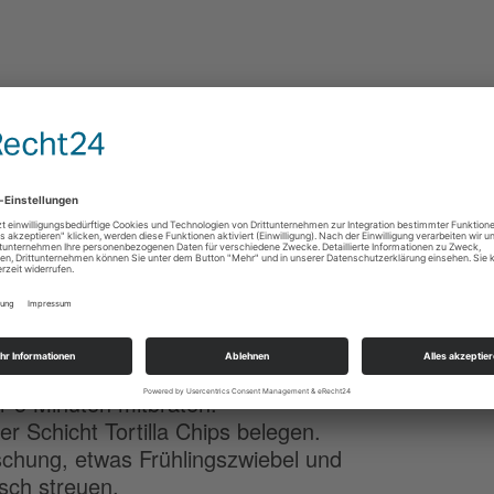
itere 15 Minuten im Ofen:
ebel, Frühlingszwiebel und Knoblauch in
ßen und die Zwiebel und den
 2 Minuten hinzufügen und das Hackfleisch
a in Stücke schneiden und zum
r 5 Minuten mitbraten.
r Schicht Tortilla Chips belegen.
chung, etwas Frühlingszwiebel und
sch streuen.