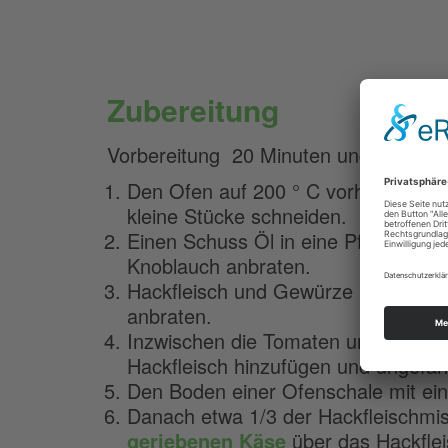
Zubereitung
Vorbereitung 20 Minuten und dann we
Den Ofen auf 200 ° C vorheizen.Zwi
kleine Stücke schneiden.
Einen Schuss Öl in eine Pfanne gie
Knoblauch anbraten.
Hackfleisch und Gewürze nach etwa
anbraten.
Inzwischen die Tomaten und Paprik
Hackfleisch hinzufügen und ungefäh
Den Boden einer Ofenschale mit eine
Danach etwa 1/3 der Hackfleischmis
geriebenen Käse
über das Hackflei