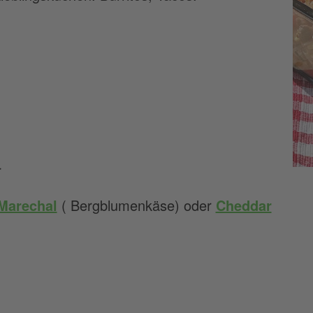
r
Marechal
( Bergblumenkäse) oder
Cheddar