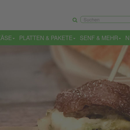
KÄSE
PLATTEN & PAKETE
SENF & MEHR
N