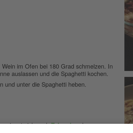
d Wein im Ofen bei 180 Grad schmelzen. In
anne auslassen und die Spaghetti kochen.
 und unter die Spaghetti heben.
in, eignet sich auch
Taleggio
oder