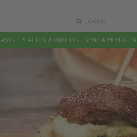
KÄSE
PLATTEN & PAKETE
SENF & MEHR
N