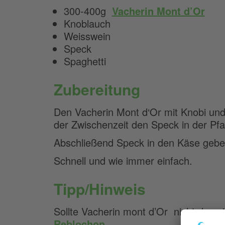
300-400g
Vacherin Mont d’Or
Knoblauch
Weisswein
Speck
Spaghetti
Zubereitung
Den Vacherin Mont d‘Or mit Knobi un
der Zwischenzeit den Speck in der Pf
Abschließend Speck in den Käse geben
Schnell und wie immer einfach.
Tipp/Hinweis
Sollte Vacherin mont d’Or nicht da se
Reblochon
.