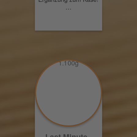
…
Last Minute -