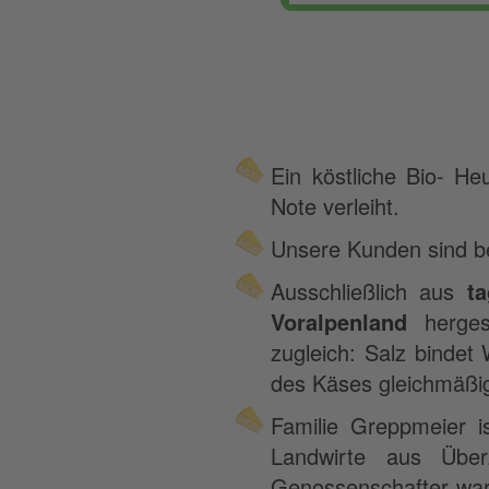
Ein köstliche Bio- He
Note verleiht.
Unsere Kunden sind be
Ausschließlich aus
ta
Voralpenland
hergest
zugleich: Salz bindet
des Käses gleichmäßig
Familie Greppmeier i
Landwirte aus Übe
Genossenschafter war 