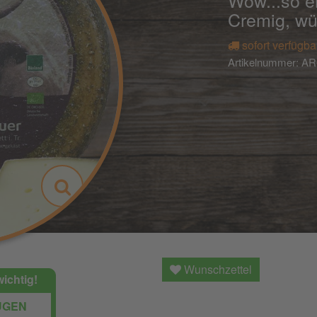
Wow...so e
Cremig, wür
sofort verfügba
Artikelnummer:
AR
Wunschzettel
wichtig!
ÜGEN