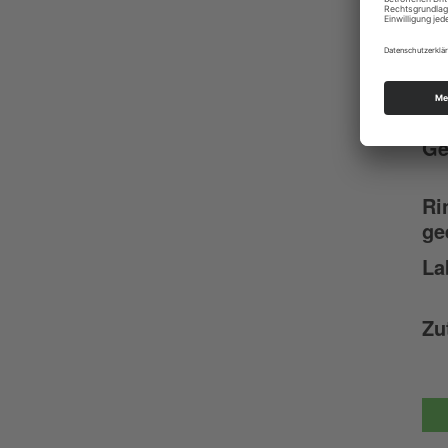
Re
La
Ro
Fe
Ge
Ri
ge
La
Zu