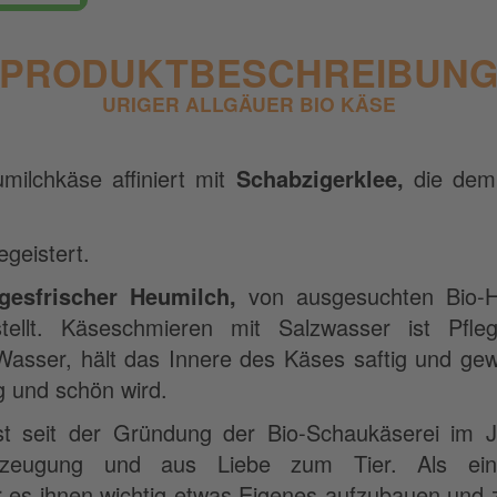
PRODUKTBESCHREIBUN
URIGER ALLGÄUER BIO KÄSE
umilchkäse affiniert mit
Schabzigerklee,
die dem
geistert.
gesfrischer Heumilch,
von ausgesuchten Bio-
ellt. Käseschmieren mit Salzwasser ist Pfleg
 Wasser, hält das Innere des Käses saftig und gew
 und schön wird.
st seit der Gründung der Bio-Schaukäserei im J
rzeugung und aus Liebe zum Tier. Als ein
es ihnen wichtig etwas Eigenes aufzubauen und z