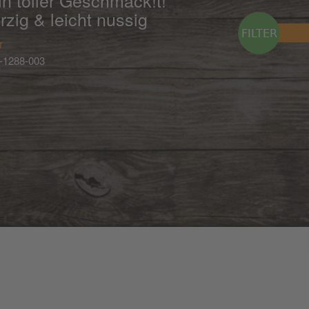
in toller Geschmack!t!
zig & leicht nussig
r
-1288-003