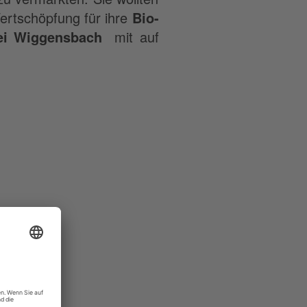
ertschöpfung für ihre
Bio-
ei Wiggensbach
mit auf
e