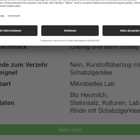
ifezeit
mindestens 8 Wochen
ktosefrei
Nein
hmilch
Nein
ttgehalt
50% Fett i.Tr.
schmack
Cremig und leicht nussig
nde zum Verzehr
Nein, Kunstoffüberzug mi
eignet
Schabzigerklee
bart
Mikrobielles Lab
Bio Heumilch,
taten
Steinnsalz, Kulturen, Lab
Rinde mit Schabzigerklee
Mehr Infos