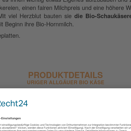
reien, einen fairen Milchpreis und eine höhere W
Mit viel Herzblut bauten sie
die Bio-Schaukäser
eit Beginn ihre Bio-Hornmilch.
platten.
PRODUKTDETAILS
URIGER ALLGÄUER BIO KÄSE
rkunftsland
Deutschland
sesorte
Bio-Heumilch Schnittkäs
lchart
Kuh