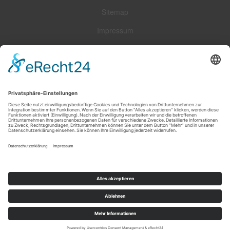
Sitemap
Impressum
Widerrufsrecht
Zahlungsarten
Versandoptionen
*
Alle Preise in Euro inkl. gesetzlicher USt., zzgl.
Versand
Hintergrund auf Deteilseite von Fotolia.
Alle weiteren Bilder sind Eigentum von Carla Leushuis.