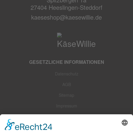
27404 Heeslingen-Steddorf
kaeseshop@kaesewillie.de
GESETZLICHE INFORMATIONEN
Datenschutz
AGB
Sitemap
Impressum
Widerrufsrecht