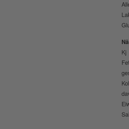
Al
La
Gl
Nä
Kj
Fe
ge
Ko
da
Ei
Sa