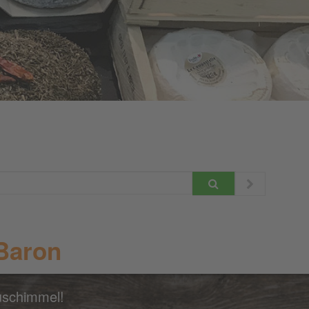
Baron
auschimmel!