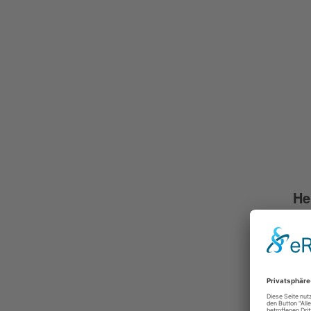
He
Kä
Mi
Re
La