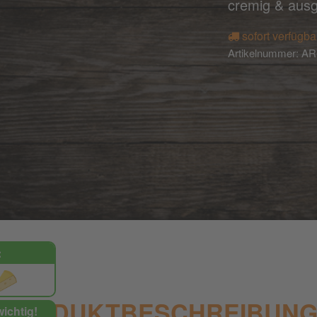
cremig & aus
sofort verfügba
Artikelnummer:
AR
:
PRODUKTBESCHREIBUN
wichtig!