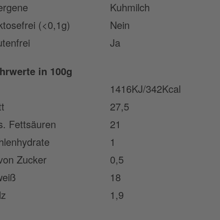
lergene
Kuhmilch
ktosefrei (<0,1g)
Nein
utenfrei
Ja
hrwerte in 100g
1416KJ/342Kcal
tt
27,5
s. Fettsäuren
21
hlenhydrate
1
von Zucker
0,5
weiß
18
lz
1,9