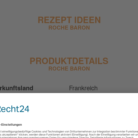
REZEPT IDEEN
ROCHE BARON
PRODUKTDETAILS
ROCHE BARON
rkunftsland
Frankreich
sesorte
Weichkäse
lchart
Kuh
ifezeit
Mindestens 3 Wochen
ktosefrei
Nein