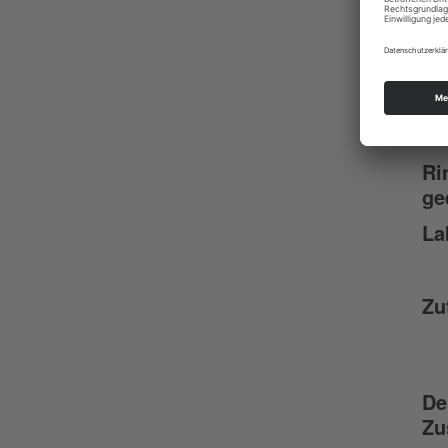
Ro
Fe
Ge
Ri
ge
La
Zu
De
Zu