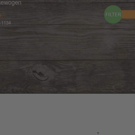
gewogen
r
-1134
G
▼