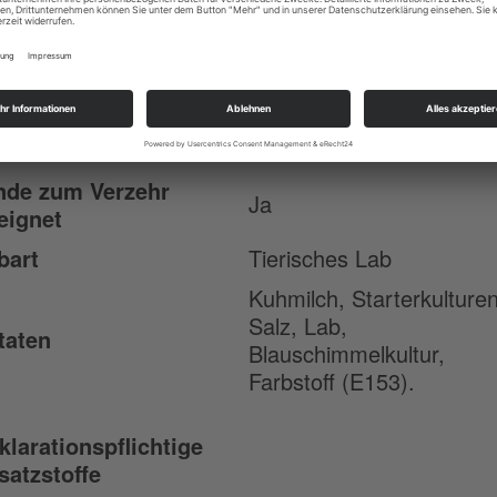
hmilch
Nein
ttgehalt
55% Fett i.Tr.
weich, cremig, nach
schmack
Blauschimmel
nde zum Verzehr
Ja
eignet
bart
Tierisches Lab
Kuhmilch, Starterkulturen
Salz, Lab,
taten
Blauschimmelkultur,
Farbstoff (E153).
klarationspflichtige
satzstoffe