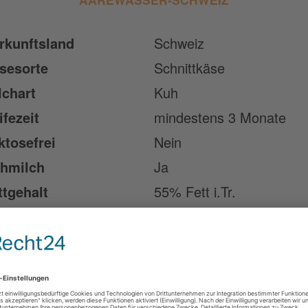
rkunftsland
Schweiz
sesorte
Schnittkäse
lchart
Kuh
ifezeit
mindestens 3 Monate
ktosefrei
Nein
hmilch
Ja
ttgehalt
55% Fett i.Tr.
schmack
Cremig, sahnig, würzig
nde zum Verzehr
Ja
eignet
bart
Tierisches Lab