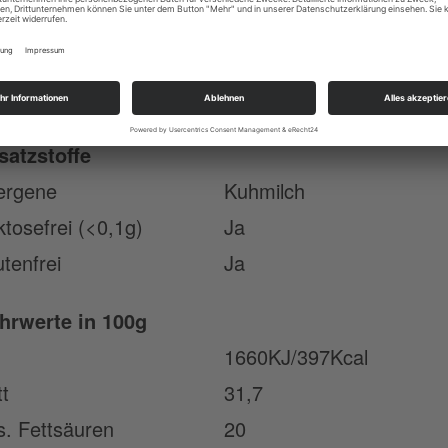
Kuhrohmilch,
taten
Salz, Milchsäurekulturen,
Lab.
klarationspflichtige
satzstoffe
lergene
Kuhmilch
ktosefrei (<0,1g)
Ja
utenfrei
Ja
hrwerte in 100g
1660KJ/397Kcal
tt
31,7
s. Fettsäuren
20