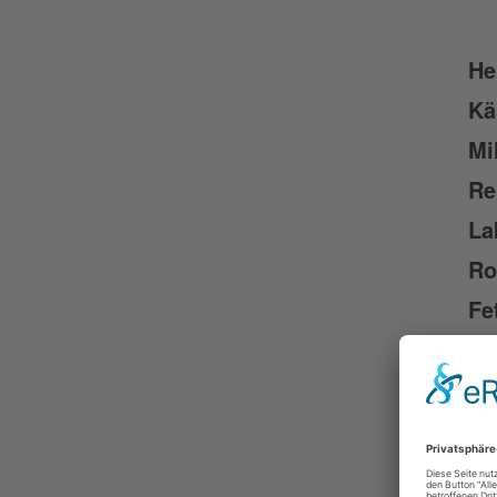
He
Kä
Mi
Re
La
Ro
Fe
Ge
Ri
ge
La