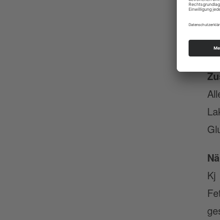
Zu
De
Zu
Al
La
Gl
Nä
Kj
Fe
ge