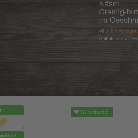
Käse!
Cremig-but
im Geschm
sofort verfügba
Artikelnummer:
AR
n:
Wunschzettel
wichtig!