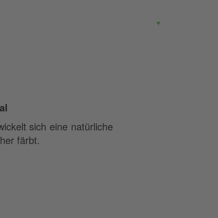
G
▼
al
ckelt sich eine natürliche
her färbt.