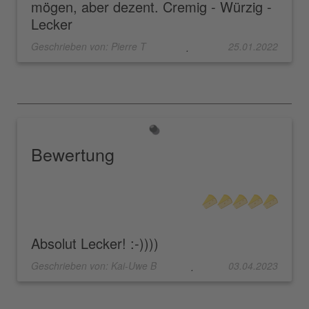
mögen, aber dezent. Cremig - Würzig -
Lecker
Geschrieben von:
Pierre T
25.01.2022
.
Bewertung
Absolut Lecker! :-))))
Geschrieben von:
Kai-Uwe B
03.04.2023
.