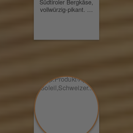
Südtiroler Bergkäse,
vollwürzig-pikant. …