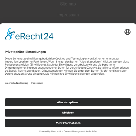
Sitemap
Impressum
Widerrufsrecht
Zahlungsarten
Versandoptionen
*
Alle Preise in Euro inkl. gesetzlicher USt., zzgl.
Versand
Hintergrund auf Deteilseite von Fotolia.
Alle weiteren Bilder sind Eigentum von Carla Leushuis.
Powered by
JTL-Shop